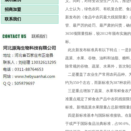
义。同时，对转变农业生产方式，推进
人士认为，绿色农药、有机复合肥、食
招商加盟
新发布的《食品中农药最大残留限量》(G
联系我们
管、最严厉的处罚、最严肃的问责，确保
3650项限量指标，较2012年颁布实施的
标。
此次新发布标准具有以下特点：一是扩
蔬菜、水果、谷物、油料和油脂、糖料
除常规的谷物、蔬菜、水果外，首次制
二是覆盖了农业生产常用农药品种。为
约为350个左右，而新标准为387种
三是重点增加了蔬菜、水果等鲜食农产
准重点规定了鲜食农产品中农药残留限量，为
标准。新增蔬菜水果限量占总新增限量的
四是新标准基本与国际标准接轨。在新发
于或严于国际食品法典标准，占90.6