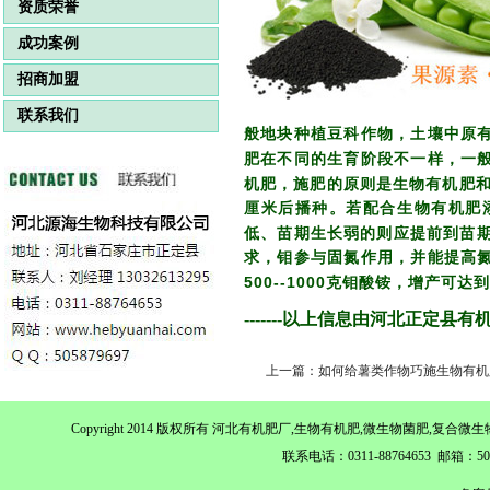
资质荣誉
成功案例
招商加盟
联系我们
般地块种植豆科作物，土壤中原
肥在不同的生育阶段不一样，一
机肥，施肥的原则是生物有机肥
厘米后播种。若配合生物有机肥
低、苗期生长弱的则应提前到苗
求，钼参与固氮作用，并能提高
500--1000
克钼酸铵，增产可达到
-------以上信息由河北正定县
上一篇：如何给薯类作物巧施生物有机
Copyright 2014 版权所有 河北有机肥厂,生物有机肥,微生物菌肥,
联系电话：0311-88764653 邮箱：