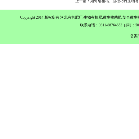
上一篇：如何给柑桔、脐橙巧施生物有
Copyright 2014 版权所有 河北有机肥厂,生物有机肥,微生物菌肥,
联系电话：0311-88764653 邮箱：
备案