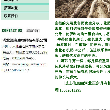
招商加盟
联系我们
直根的先端受害而发生分杈，化
因此，肥料选择对牛蒡栽培特别重要
公斤，使肥料与沟土混合均匀，将
牛蒡的生长期长，生长量大，需肥
-40厘米时，在垄顶中间开沟，
生物有机肥30公斤，促进根系和
长，获得优质高产的牛蒡。
山药和牛蒡一样，都是深根型蔬
药从芽萌发到块茎收获，可分为
开沟，亩施生物有机肥20公斤；
的伸长与膨大。
-------以上信息由河北正定
理
13032613295