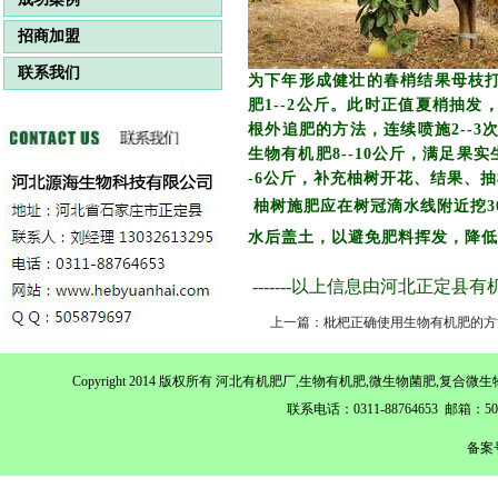
招商加盟
联系我们
为下年形成健壮的春梢结果母枝
肥1--2公斤。此时正值夏梢抽
根外追肥的方法，连续喷施2--3次
生物有机肥8--10公斤，满足
-6公斤，补充柚树开花、结果、
柚树施肥应在树冠滴水线附近挖3
水后盖土，以避免肥料挥发，降低
-------以上信息由河北正定
上一篇：枇杷正确使用生物有机肥的方
Copyright 2014 版权所有 河北有机肥厂,生物有机肥,微生物菌肥,
联系电话：0311-88764653 邮箱：
备案