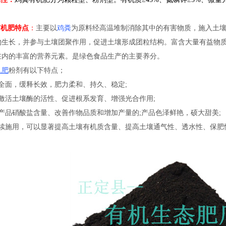
有机肥
特点
：
主要以
鸡粪
为原料经高温堆制消除其中的有害物质，施入土
物生长，并参与土壤团聚作用，促进土壤形成团粒结构。富含大量有益物
在内的丰富的营养元素。是绿色食品生产的主要养分。
机肥
粉剂有以下特点；
分全面，缓释长效，肥力柔和、持久、稳定;
有激活土壤酶的活性、促进根系发育、增强光合作用;
低产品硝酸盐含量、改善作物品质和增加产量的;产品色泽鲜艳，硕大甜美;
连续施用，可以显著提高土壤有机质含量、提高土壤通气性、透水性、保肥
。