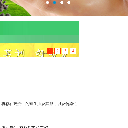
1
2
3
4
，将存在鸡粪中的寄生虫及其卵，以及传染性
元素
≥
15%、
有益活菌≥
2克/亿。