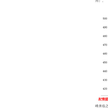
用）
。
友情提
峰来临