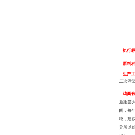
执行标
原料种
生产工
二次污
鸡粪有
差距甚
间，每年
吨
，建
异所以