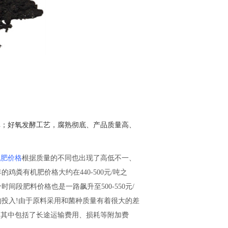
单
；
好氧发酵工艺
，
腐熟彻底、产品质量高、
机肥价格
根据质量的不同也出现了高低不一、
年的
鸡粪有机肥
价格大约在440-500元/吨之
两个时间段肥料价格也是一路飙升
至
500-550元/
的
投
入!由于原料采用和菌种质量有着很大的差
为其中包括了长途运输费用、损耗等附加费