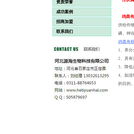
资质荣誉
成功案例
鸡粪
招商加盟
供给作
联系我们
磷、钾
鸡粪有
1、养
2、具
3、降
4、如
的目的