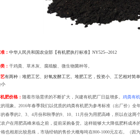
准：
中华人民共和国农业
部
【有机肥执行标准】
NY525--2012
类：
干鸡粪、草木灰、腐殖酸、微生物菌种等。
艺
有两种
：
堆肥工艺
、
好氧发酵工艺。堆肥工艺
，
投资小、工艺相对简
染小
机肥价格：
随着市场需求的不断扩大，兴建有机肥厂日益增多。
鸡粪
有
大的现象。
2016年春季
我们以优质的鸡粪有机肥为参考标准
（出厂价）全
的春季的2、3、4月份和秋季的9、10、11月份为用肥高峰，所以在这
议农户在用肥高峰来临之前，提前采购备货。这样能够大大降低肥料成本
价格也相差比较悬殊，市场经销的售价大概每吨在
800
-1
0
00元左右。（因