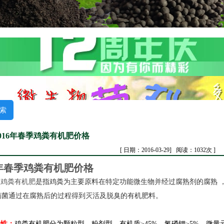
2016年春季鸡粪有机肥价格
[ 日期：2016-03-29] 阅读：1032次 ]
6年春季
鸡粪有机肥
价格
：
鸡粪有机肥
是指
鸡粪为主要原料在
特定功能微生物并
经过腐熟剂的腐熟 
病菌通过在腐熟后的过程得到灭活及脱臭
的
有机肥料。
性：
鸡粪有机肥分为颗粒型、粉剂型。有机质≥
45%、
氮磷钾≥
5%、微量