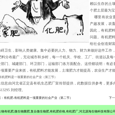
赖以生存的土
个肥土层最为宝
哪里有农业畜
产越发展，农
因此，有机肥
问题。有机肥
给社会创造财
妨碍卫生，影响人类健康。集中必要的人力、物力、财力来做好这件工作
料分布最广，无论城市和乡村，每一个机关、学校、工厂、街道以及每
业部门、城建部门、环卫部门，运输部门各方面配合。这些都说明：有必
一项重要产业来抓，有机肥料才能发展，土壤肥力才能提高，农业生产才
有机肥料是一项重要的社会产业（第三节）
上信息由河北省正定县有机生态肥厂宣传部提供，此数据仅供参考，更多
2613295 刘经理。
篇：有机肥-有机肥料是一项重要的社会产业（第二节）
下一
北有机肥厂,生物有机肥,微生物菌肥,复合微生物肥,有机肥价格,有机肥厂,河北源海生物科技有限