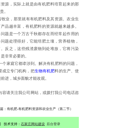
壤资源，实际上就是由有机肥料培育起来的那
贵。
牧业，那里就有有机肥料及其资源。农业生
畜产品越丰富，有机肥料的资源就越来越多。
料问题是一个万古千秋都存在而经常起作用的
料问题处理得好，它能培肥土壤，营养植物，
富。反之，这些残渣废物到处堆放，它将污染
，是非常必要的。
一个家庭它都牵涉到。解决有机肥料的问题，
要成立专门机构，把
生物有机肥
料的生产、使
能前进，城乡面貌才能改观。
内容请关注我公司网站，或拨打我公司电话咨
篇：有机肥-有机肥料资源和农业生产（第二节）
公司 技术支持：
石家庄网站建设
后台登录