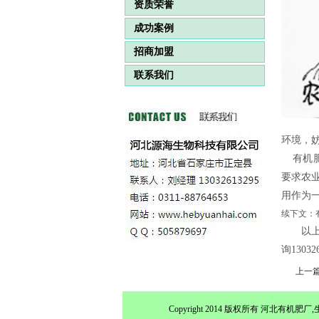
资质荣誉
成功案例
招商加盟
联系我们
环境，
有机肥
要求农
用作为
续下文：
以
询1303
上一
Copyright 2014 版权所有 河