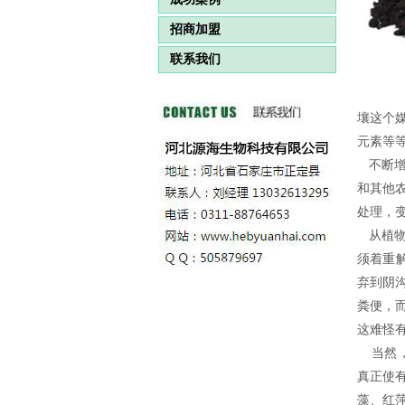
招商加盟
联系我们
壤这个
元素等
不断
和其他
处理，
从植
须着重解
弃到阴
粪便，
这难怪
当然，
真正使
藻、红