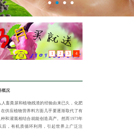
1
2
3
4
料概况
人畜粪尿和植物残渣的经验由来已久，化肥
，在供应植物营养料方面几乎要逐渐取代了有
种和灌溉相结合就能创造高产。然而1973年
以后，有机质循环利用，引起世界上广泛注