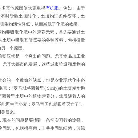
多其他原因使大家重视
有机肥
。例如：由于
，有时导致土壤酸化，土壤物理条件变坏，土
壤生物活性降低，从而减低了化肥的效果。
物要吸取化肥中的营养元素，首先要通过土
从土壤中吸取其所需要的各种养料，包括微量
的另一个原因。
的积压就是一个突出的问题。尤其食品加工业
。尤其大都市的发展，这些城市垃圾和废物的
社会的一个致命的缺点，也是农业现代化中必
罗马城将西希里( Sicily)的土壤精华抛
了西希里土壤中的植物营养分，然后随着人的
能再生产小麦；罗马帝国也就跟着灭亡了”。
到美属来。
，现在的问题是要找到一条切实可行的途径，
物固氮，包括根瘤菌，非共生固氮细菌，蓝绿