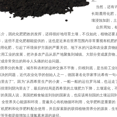
意。
当然，还有许
长期麓用化肥
壤浸蚀加剧，土
众所周知，植
媒介，因此化肥肥效的发挥，还得很好地培育土壤，不仅如此，植物还要
等，这些不是化肥都能提供的，这也是近来在世界范围内非常重视有机肥
增用化肥，引起了环境保护方面的严重关切。地下水的污染和农业废弃物
农用工业的发展，把许多农产品从原产地聚集到城镇。大部分变成废弃物
变成非常突出的和令人头痛的社会问题。
物营养分的角度，城市和农村的这种交换不平衡，归根到底，是当前工业
决的同题，近代农业化学的创始人之一，德国著名化学家李比希有一句名言：“
沟里去了”。因为“从西希里生产的小麦，一船一船的运往罗马城，也运走
而排泄到阴沟里去了，最后的结局是西希里的土壤肥力下降，土壤退化，不
有的美国人说，美国把粮食输送到别的国家去，也应该将别国的土壤运回
全世界关心能源和环境，普遍关心有机物循环利用，化学肥料是重要的
有机肥料和化学肥料配合使用，并且探索新的获得植物营养分的源泉．生
萍等等都是能增加土壤氮素来源的途径。