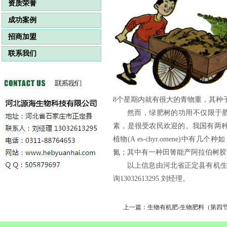
资质荣誉
成功案例
招商加盟
联系我们
8个星期内就有很大的青物重，其种
然而，绿肥树的功用不仅限于
素，是很受农民欢迎的。我国有两种田箐引
植物(A es-chyr.omene)中有
氮；其中有一种田箐能产阿拉伯树胶
以上信息由河北省正定县有机
询13032613295 刘经理。
上一篇：生物有机肥-生物肥料（第四