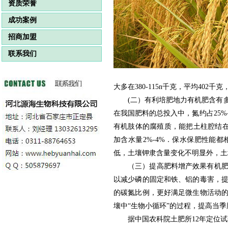
资质荣誉
成功案例
招商加盟
联系我们
大多在380-115n千克，平均402千
(二）有利培肥地力有机肥含有
在我国肥料的总投入中，氮约占25%- 
有机肢体的腐殖质，能把土柱腔结在
加含水量2%-4%．保水保肥性能
低，土壤钾隶含量变化不明显外，土
（三）提高肥料增产效果有机
以减少磷的固定和铁、铝的毒害，
的碳氮比例，更好满足微生物活动
壤中“生物小循环”的过程，提高当季
据中国农科院土肥所12年定位试