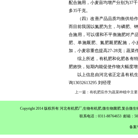
配合施用，小麦亩均增产分别为37千
多35千克。
（四）改善产品品质均衡供给作
而目前我国以氮肥为主，与磷肥、
合施用，可以缓和不平衡施肥对产
肥、单施厩肥、氮肥厩肥配施，小麦面筋
加，小麦容重也提高27-28克；
综上所述，有机肥和化肥各有
肥效快，短期内能促使作物大幅度增
以上信息由河北省正定县有机
询13032613295 刘经理
上一篇：有机肥应作为蔬菜种植中主要
Copyright 2014 版权所有 河北有机肥厂,生物有机肥,微生物菌肥,
联系电话：0311-88764653 邮箱：
备案