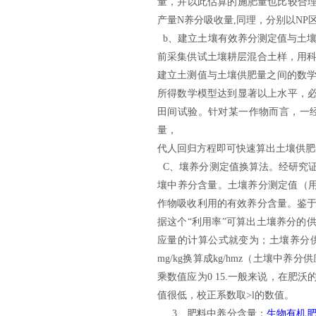
量，并以此估算的施肥量也比较合
产量N养分吸收量
,
同理，分别以NP
b
、
建立土壤有效养分测定值与土壤养
前采集供试土壤耕层混合土样，用科
建立土测值与土壤供肥量之间的数
所得数学模型达到显著以上水平，必
田间试验。针对某一作物而言，一
量，
代人回归方程即可快速算出土壤供肥
C
、
壤养分测定值换算法。经研究
壤中养分含量。土壤养分测定值（用
作物吸收利用的有效养分含量。
鉴
据这个“利用率”可算出土壤养分的
应量的计算公式就变为；
土壤养分供
mg/kg换算成kg/hmz（土壤中
乘数值应为0 15.
一般来说，在肥沃的
值很低，校正系数取>l的数值。
3、
肥料中养分含量：
生物有机