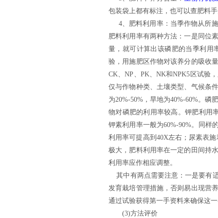
包装袋上都有标注，也可以查肥料手
4、
肥料利用率：当季作物从所
肥料利用率有两种方法：一是同位素
量，就可计算出该磷肥的当季利用
验，用施肥区作物对该养分的吸收
CK、NP、PK、NK和NPK5区试
仅与作物种类、土壤类型、气候条
为20
%
-50%，旱地为40%-60%
物对磷肥的利用率较高。钾肥利用率一
钾素利用率一般为60%-90%。同
利用率可提高到40X左右；尿素表施
极大，肥料利用率在一定的田间持
利用率应作相
应调整。
其中有两点需要注意：一是要有适
发育栽培管理措施，否则易出现营
通过试验获得第一手资料来确保这一
(3)方法评价