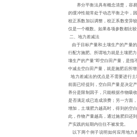
养分平衡法具有概念清楚，容
的缓冲性能常处于动态平衡之中，
校正系数加
以
调整，校正系数变异
仅是一个概数。如果各项参数都比较
二、
地力差减法
由于目标产量和土壤生产的产量的
行配方施肥。所谓地力就是土壤肥力
壤生产的产量”即空白田产量，是指
中减去空白田产量，就是施肥后所增
地力差减法的优点是不需要进行土
前面已经提到，空白田产量是决定
养分是限制因子，只能根据作物吸
是否满足或已造成浪费；另一方面
增加，土壤肥力越高时，得到的空
此，作物产量越高，通过施肥归还
产实践的短期内往往不被发觉。
以下两个例子说明如何应用地力差减