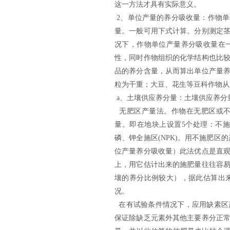
这一方法才具有实际意义。
2、
单位产量的养分吸收量：作物单
量。一般可用下式计算。
分别测定
况下，作物单位产量养分吸收量在
性，同时作物组织的化学结构也比
品的养分含量，从而算出单位产量
粒为干重；大豆、花生等豆科作物从
a、土壤供应养分量：土壤供应养分
无肥区产量法。作物在无肥区或不
量。即在地块上设置5个处理：不施肥
磷、钾全施区(NPK)。用不施肥区
位产量养分吸收量
）
此法优点是直
上，用它估计出来的施肥量往往容
壤的养分比例较大），据此估算出
况。
在有试验条件情况下，应用缺素区
保证除缺乏元素外其他主要养分正