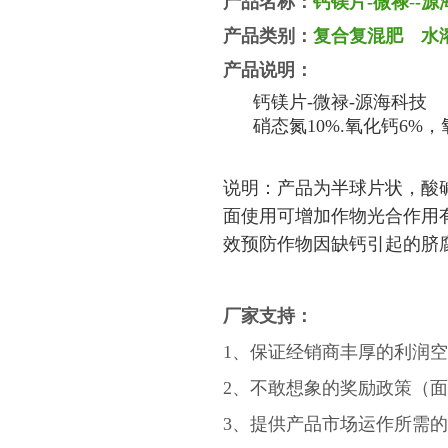
产品名称：
钙镁片
-微禄
-
-源
产品类别：
复合复混肥
水
产品说明：
钙镁片
-微禄-源海科技
硝态氮
10%.氧化钙6%
说明：产品为半球片状，酸
面使用可增加作物光合作用
效预防作物因缺钙引起的脐
厂家支持：
1、保证经销商丰厚的利润
2、不敢想象的奖励政策（
3、提供产品市场运作所需