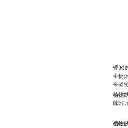
钾
(K)
生物
合磷
植物
脉附
植物