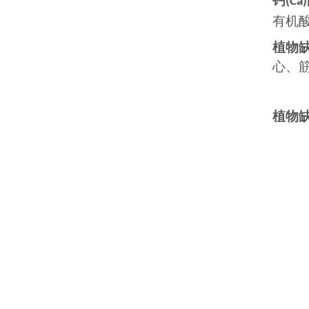
钙
(Ca)
有机
植物
心、
植物