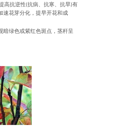
提高抗逆性
抗病、抗寒、抗旱
有
(
)
加速花芽分化，提早开花和成
现暗绿色或紫红色斑点，茎杆呈