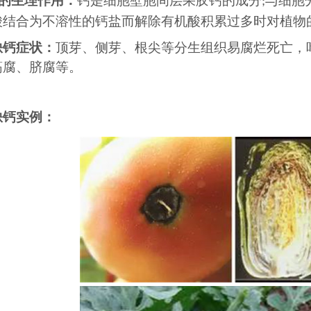
的生理作用：
钙是细胞壁胞间层果胶钙的成分
与细胞
;
酸结合为不溶性的钙盐而解除有机酸积累过多时对植物
缺钙症状：
顶芽、侧芽、根尖等分生组织易腐烂死亡，
筋腐、脐腐等。
缺钙实例：