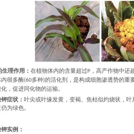
的生理作用：
在植物体内的含量超过
，高产作物中还
P
体内很多酶
多种
的活化剂，是构成细胞渗透势的重
(60
)
酸化，促进同化物的运输。
缺钾症状：
叶尖或叶缘发黄，变褐、焦枯似灼烧状，叶
近仍为绿色。
缺钾实例：