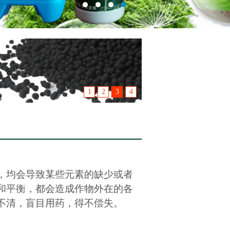
1
2
3
4
，均会导致某些元素的缺少或者
和平衡，都会造成作物外在的各
不清，盲目用药，得不偿失。