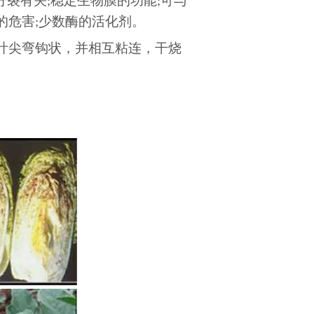
分裂有关
稳定生物膜的功能
可与
;
;
的危害
少数酶的活化剂。
;
叶尖弯钩状，并相互粘连，干烧