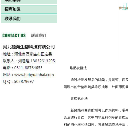
招商加盟
联系我们
堆肥发酵法
通过堆肥发酵后的鸡粪，是
葡萄
、西
清理出的带垫料鸡粪堆积成堆，外面用泥浆
青贮氨化法
新鲜
纯鸡粪
青贮后可以作为饲料，喂
合后进行青贮，其中与非豆科饲草的青贮zu
料的消化率和适口性。将新鲜鸡粪风干后，