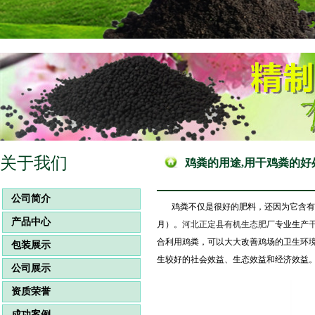
关于我们
鸡粪的用途,用干鸡粪的好
公司简介
鸡粪
不仅是很好的肥料，还因为它含有较
产品中心
月）。
河北正定县有机生态肥厂
专业生产
合利用鸡粪，可以大大改善鸡场的卫生环
包装展示
生较好的社会效益、生态效益和经济效益
公司展示
资质荣誉
成功案例