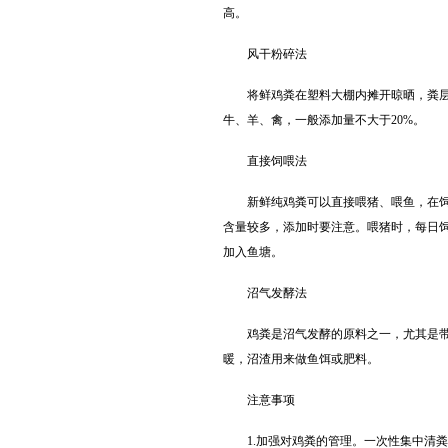
高。
风干粉碎法
将鲜鸡粪在塑料大棚内摊开晾晒，粪层厚
牛、羊、禽，一般添加量不大于20%。
直接饲喂法
新鲜
纯鸡粪
可以直接喂猪、喂鱼，在
含量较多，添加时要注意。喂猪时，每日饲
加入鱼塘。
沼气发酵法
鸡粪是沼气发酵的原料之一，尤其是带水
暖，沼渣用来做鱼饵或肥料。
注意事项
1.加强对鸡粪的管理。一次性集中清粪的