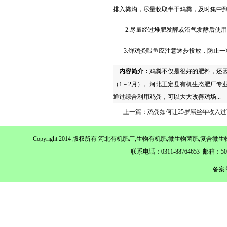
排入粪沟，尽量收取半
干鸡粪
，及时集中
2.尽量经过堆肥发酵或沼气发酵后使用
3.
鲜鸡粪喂鱼应注意逐步投放，防止一
内容简介：
鸡粪不仅是很好的肥料，还因
（1－2月）。河北正定县有机生态肥厂专
通过综合利用鸡粪，可以大大改善鸡场...
上一篇：鸡粪如何让25岁屌丝年收入
Copyright 2014 版权所有 河北有机肥厂,生物有机肥,微生物菌肥,
联系电话：0311-88764653 邮箱：
备案