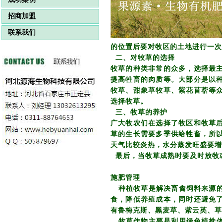
招商加盟
联系我们
的位置后要对牧区的土地进行一次
二、对牧草的选择
牧草的种类非常的众多，选择最
提高牲畜的肉质等。大部分是以
牧草、甜象草牧草、紫花苜蓿等
选择牧草。
三、牧草的养护
广大牧农们在选择了牧区和牧草
草的生长需要多季供给牲畜，所
天气比较炎热，水分蒸发旺盛要增
最后，当牧草成熟时要及时放牧
施肥管理
种植牧草是解决畜禽饲料来源的
食，降低养殖成本，同时还避免
有鲁梅克斯、黑麦草、紫云英、
牧草作物主要是利用绿色植株体