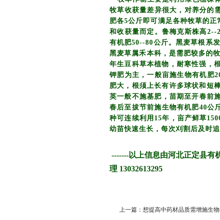
牧草收获量差异很大，对养分的需
肥各5公斤即可满足各种牧草的正
和收获量而定。鲁梅克斯株高2--
有机肥50--80公斤。黑麦草根系
黑麦草属禾本科，是需肥较多的牧
年生豆科草本植物，耐寒性强，根
钾肥为主，一般亩施生物有机肥2
肥大，根须上长有许多球状和短棒壮的
英一般不施基肥，苗期至开春前施
春后至拔节前施生物有机肥40公
种可连续利用15年，亩产鲜草15
幼苗快速生长，每次刈割后及时追
-------以上信息由河北正定
理
13032613295
上一篇：想提高中药材品质需增施生物