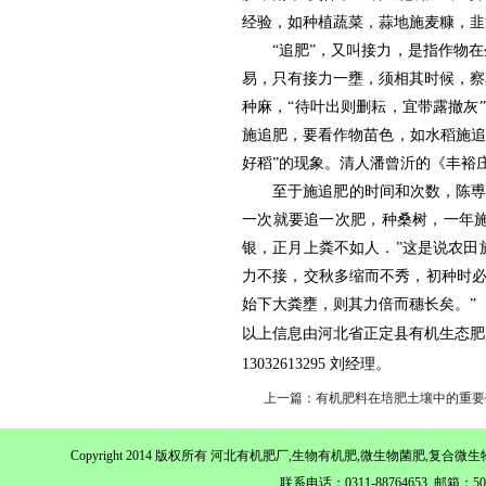
经验，如种植蔬菜，蒜地施麦糠，韭
“追肥”，又叫接力，是指作物
易，只有接力一壅，须相其时候，察
种麻，“待叶出则删耘，宜带露撤灰
施追肥，要看作物苗色，如水稻施追
好稻”的现象。清人潘曾沂的《丰裕
至于施追肥的时间和次数，陈尃
一次就要追一次肥，种桑树，一年
银，正月上粪不如人．”这是说农田
力不接，交秋多缩而不秀，初种时
始下大粪壅，则其力倍而穗长矣。”
以上信息由河北省正定县有机生态肥
13032613295 刘经理。
上一篇：有机肥料在培肥土壤中的重要
Copyright 2014 版权所有 河北有机肥厂,生物有机肥,微生物菌肥,
联系电话：0311-88764653 邮箱：