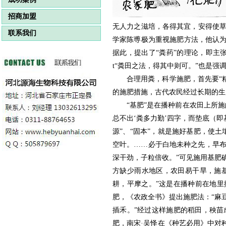
招商加盟
无人力之滋培，各得其宜，安得使
联系我们
学家陈尃极为重视施肥方法，他认为
据此，提出了“粪药”的理论，即主
t“粪田之法，得其中则可。”也是强
合理用粪，科学施肥，首先要“
的施肥措施，古代农民经过长期的生
“基肥”是在播种前在农田上所施
总不出‘粪多力勤’四字，而垫底（即
源”、“固本”，就是施好基肥，使
空叶。……必于白地未种之先，早
深干劲，子粒倍收。”可见施用基肥
方缺少雨水地区，农田易干旱，施
耕，平摩之。”这是在播种前在地里
肥，《农政全书》提出施肥法：“麻
插禾。”经过这样施肥的稻田，秧
肥，南宋·吴怿在《种艺必用》中对