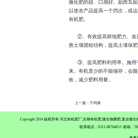
施化肥的甜、口感好。如西瓜如
以使农产品提高一个挡次，或达
有机肥。
②、有效提高耕地肥力、改
善土壤团粒结构，提高土壤保肥
③、提高肥料利用率。施用
来。有机质少的不能储存，会随
收，减少肥料用量。
上一篇：干鸡粪
Copyright 2014 版权所有 河北有机肥厂,生物有机肥,微生物菌肥,
联系电话：0311-88764653 邮箱：
备案