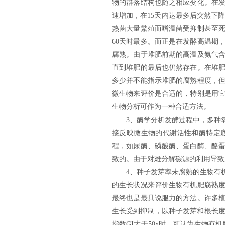
物的群落结构也随之相应变化。在
速增加，在15天内达最多后突然下降
热菌大量繁殖而嗜温菌受抑制甚至
60天时最多。而正是在发酵高温期
腐熟。由于堆肥前期的高温及氨气含
直到堆肥的最后也仍然存在。在堆
多少并不能指示堆肥的腐熟程度，
微生物来评价是合适的，特别是用
生物分析可作为一种合适方法。
3
、
酶学分析发酵过程中，多种
接反映微生物的代谢活性和酶特定
程，如尿酶、磷酸酶、蛋白酶、酪
致的。由于对难分解碳源的利用导致发
4
、
种子发芽率未腐熟的
生物有
的生长状况来评价
生物有机肥
腐熟
最终也是最具说服力的方法。许多
生长受到抑制，以种子发芽和根长度计
指数GI大于50x时，可认为
生物有机