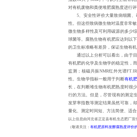
对有机废物和粪便堆肥腐熟度进行评
5
、
安全性评价大量致病细菌、
性。但这些致病微生物对温度非常敏
微生物多样性及可利用碳源的多少
球菌等。腐熟
生物有机肥
应达到以下
的卫生标准略有差异，保证
生物有机
通过以上分析可以看出，由于
有机肥
的化学及生物学的稳定性，
监测；核磁共振NMR红外光谱FT.
性。生物学指标一般用于判断
有机
长，在判断堆
生物有机肥
熟度时很
行的方法。但是，尽管现有的测定
发芽率指数等测定结果虽然可靠，
量化、测定时间短、方法简便、适合
以上信息由河北省正定县有机生态肥厂宣
（敬请关注：
有机肥原料发酵腐熟度评价